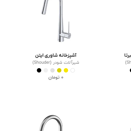
رتا
آشپزخانه شاوری ایتن
انتخاب گزینه ها
شیرآلات شودر (Shouder)
0
تومان