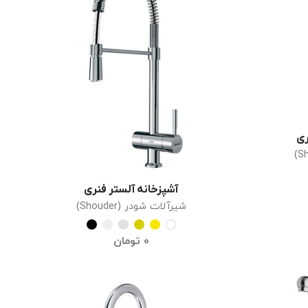
ری
آشپزخانه آلستر فنری
انتخاب گزینه ها
شیرآلات شودر (Shouder)
0
تومان