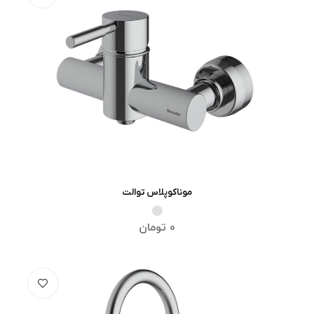
موناکوپلاس توالت
انتخاب گزینه ها
0
تومان