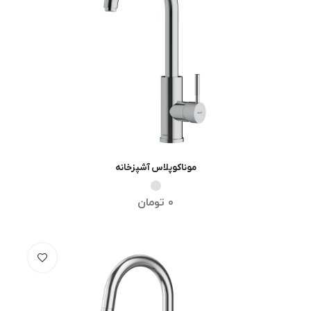
موناکوپلاس آشپزخانه
انتخاب گزینه ها
0
تومان