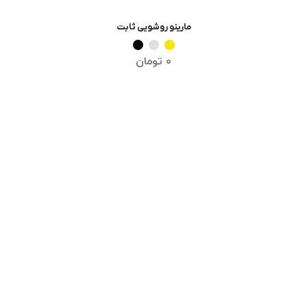
مارینو روشویی ثابت
انتخاب گزینه ها
0
تومان