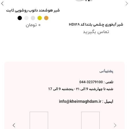
شیر هوشمند دانوب روشویی ثابت
انتخاب گزینه ها
0
تومان
شیر آبخوری چشمی بلندا کد HD128
اطلاعات بیشتر
تماس بگیرید
پشتیبانی
تلفنی : 32379100-044
شنبه تا چهارشنبه 9 الی ۲۱ - پنجشنبه 9 الی 17
ایمیل : info@kheirmaghdam.ir