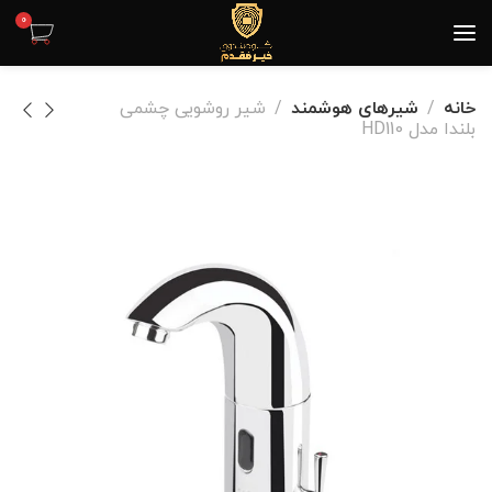
0
خانه
شیرهای هوشمند
شیر روشویی چشمی
بلندا مدل HD110