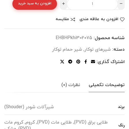
افزودن به سبد خرید
افزودن به علاقه مندی
مقایسه
شناسه محصول:
EHBHPkhi302075
دسته:
شیرهای توکار
,
شیر حمام توکار
اشتراک گذاری:
توضیحات تکمیلی
نظرات (0)
شیرآلات شودر (Shouder)
برند
طلایی براق (PVD), طلایی مات (PVD), کروم, کروم مات
رنگ
(PVD), مشکی