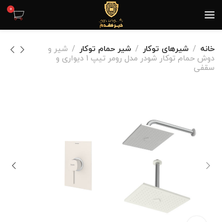
0
خانه
شیرهای توکار
شیر حمام توکار
شیر و
دوش حمام توکار شودر مدل رومر تیپ 1 دیواری و
سقفی