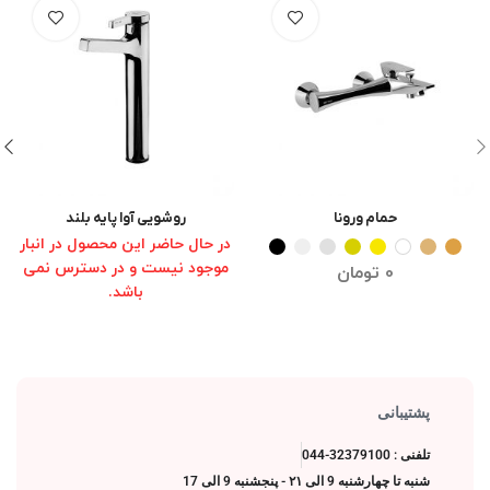
حمام ورونا
روشویی آوا پایه بلند
انتخاب گزینه ها
انتخاب گزینه ها
در حال حاضر این محصول در انبار
موجود نیست و در دسترس نمی
0
تومان
باشد.
پشتیبانی
تلفنی : 32379100-044
شنبه تا چهارشنبه 9 الی ۲۱ - پنجشنبه 9 الی 17