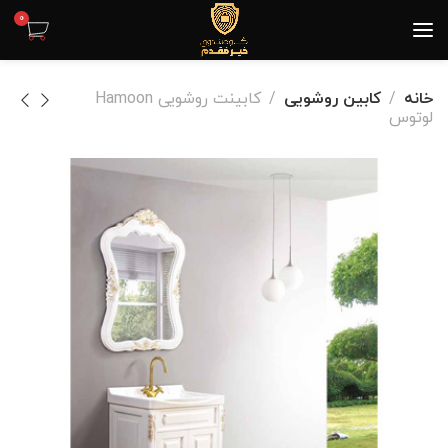
0
خانه
کابین روشویی
کابینت روشویی Hamoon
لوتوس