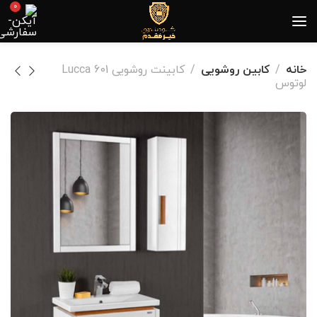
0
خانه
کابین روشویی
کابینت روشویی Lucca 601
لوتوس