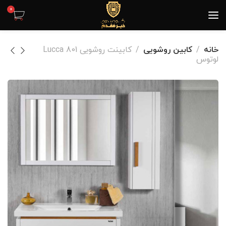
0
خانه
کابین روشویی
کابینت روشویی Lucca 801
لوتوس