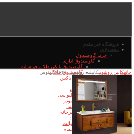
فروشگاه خیر مقدم
محصولات
خرید گاوصندوق
گاوصندوق اداری
گاوصندوق بانکی طلا و جواهرات
خانه
کابین روشویی
کابینت روشویی Martin لوتوس
گاوصندوق خانگی
سیف باکس
شیرآلات
برند شیرآلات
کی دبلیو سی
برند شودر
برند بلندا
شیرهای آشپزخانه
ست شیرآلات
شیر توالت
شیر حمام