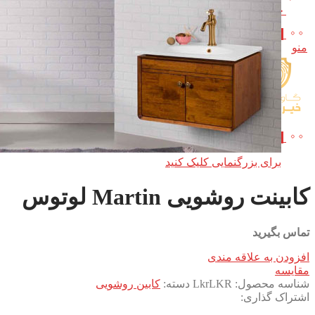
جستجو
0
مورد
/
0
تومان
منو
0
مورد
/
0
تومان
برای بزرگنمایی کلیک کنید
کابینت روشویی Martin لوتوس
تماس بگیرید
افزودن به علاقه مندی
مقایسه
شناسه محصول:
LkrLKR
دسته:
کابین روشویی
اشتراک گذاری: