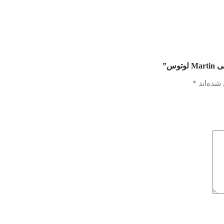
وس”
شده‌اند
*