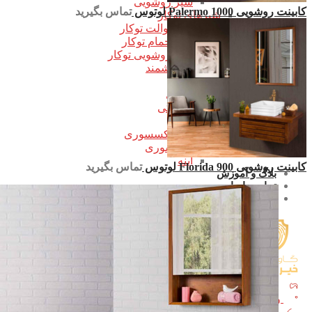
شیر روشویی
کابینت روشویی Palermo 1000 لوتوس
تماس بگیرید
شیرهای توکار
شیر توالت توکار
شیر حمام توکار
شیر روشویی توکار
شیرهای هوشمند
علم یونیکا
شیر مرکزی
شیرهای رنگی
کابین روشویی
تجهیزات و اکسسوری
اکسسوری
آینه
کابینت روشویی Florida 900 لوتوس
تماس بگیرید
بلاگ و آموزش
تماس با ما
درباره ما
ورود / ثبت نام