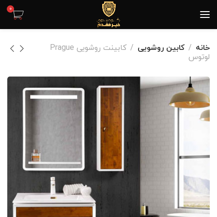
0
خانه
کابین روشویی
کابینت روشویی Prague
لوتوس