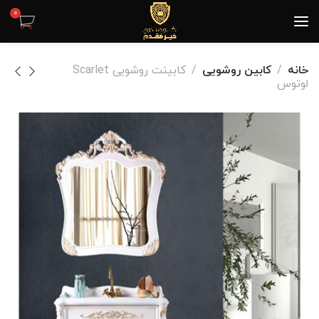
0
خانه
کابین روشویی
کابینت روشویی Scarlet
لوتوس