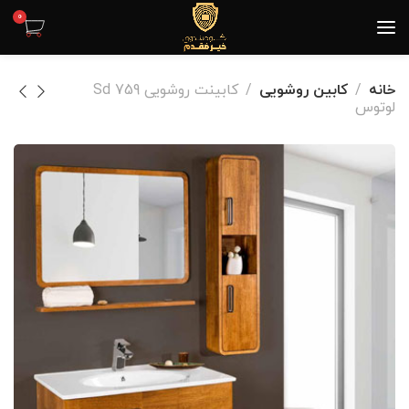
0
خانه
کابین روشویی
کابینت روشویی Sd 759
لوتوس