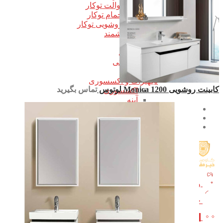
شیر توالت توکار
شیر حمام توکار
شیر روشویی توکار
شیرهای هوشمند
علم یونیکا
شیر مرکزی
شیرهای رنگی
کابین روشویی
تجهیزات و اکسسوری
کابینت روشویی Monica 1200 لوتوس
تماس بگیرید
اکسسوری
آینه
بلاگ و آموزش
تماس با ما
درباره ما
ورود / ثبت نام
جستجو
0
مورد
/
0
تومان