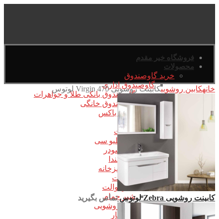
فروشگاه خیر مقدم
محصولات
خرید گاوصندوق
گاوصندوق اداری
خانه
کابین روشویی
کابینت روشویی Virgin 470 لوتوس
گاوصندوق بانکی طلا و جواهرات
گاوصندوق خانگی
سیف باکس
شیرآلات
برند شیرآلات
کی دبلیو سی
برند شودر
برند بلندا
شیرهای آشپزخانه
ست شیرآلات
شیر توالت
شیر حمام
کابینت روشویی Zebra لوتوس
تماس بگیرید
شیر روشویی
شیرهای توکار