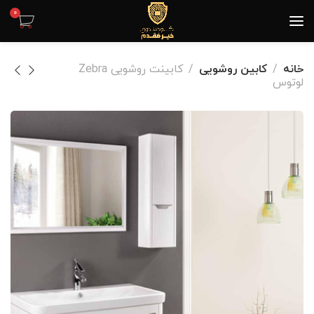
0
خانه
کابین روشویی
کابینت روشویی Zebra
لوتوس