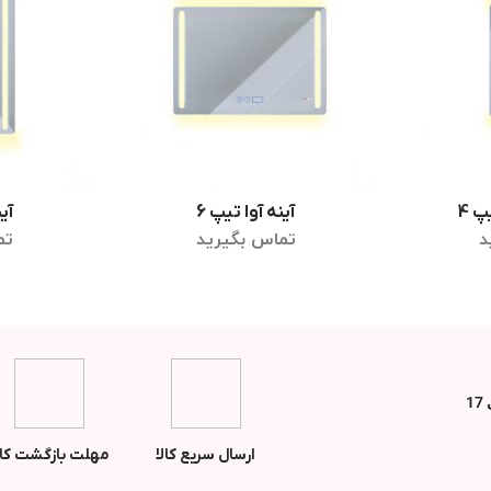
پ 4
آینه آوا تیپ 6
آین
ر
اطلاعات بیشتر
اط
د
تماس بگیرید
تم
ارسال سریع کالا
مهلت بازگشت کال