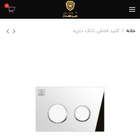
0
خانه
کلید فلاش تانک دایره