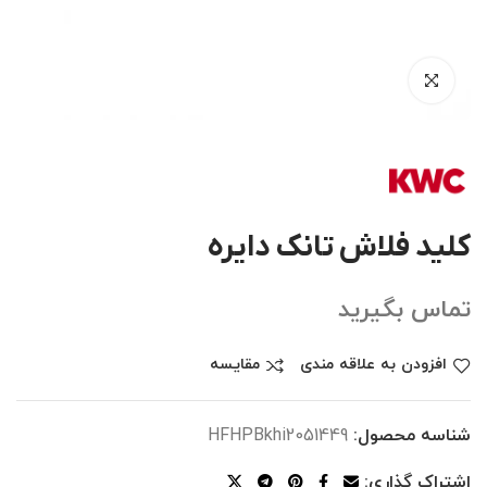
کلید فلاش تانک دایره
تماس بگیرید
افزودن به علاقه مندی
مقایسه
شناسه محصول:
HFHPBkhi2051449
اشتراک گذاری: