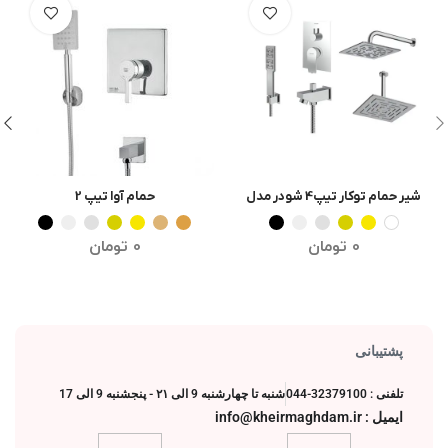
شیر حمام توکار تیپ4 شودر مدل
حمام آوا تیپ 2
انتخاب گزینه ها
انتخاب گزینه ها
رومر پلاس
0
تومان
0
تومان
پشتیبانی
تلفنی : 32379100-044
شنبه تا چهارشنبه 9 الی ۲۱ - پنجشنبه 9 الی 17
ایمیل : info@kheirmaghdam.ir