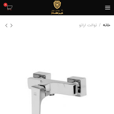
0
خانه
توالت اراتو