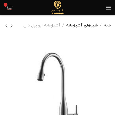
0
خانه
شیرهای آشپزخانه
آشپزخانه ایو پول دان