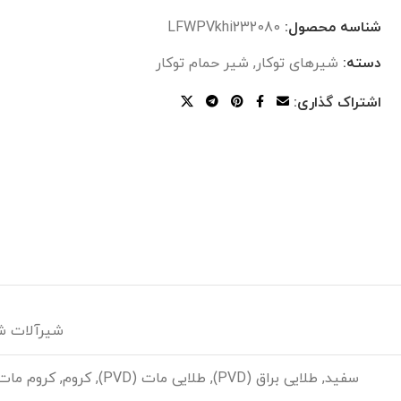
شناسه محصول:
LFWPVkhi232080
دسته:
شیرهای توکار
,
شیر حمام توکار
اشتراک گذاری:
شیرآلات شودر (r
سفید, طلایی براق (PVD), طلایی مات (PVD), کروم, کروم مات (PVD), مشکی