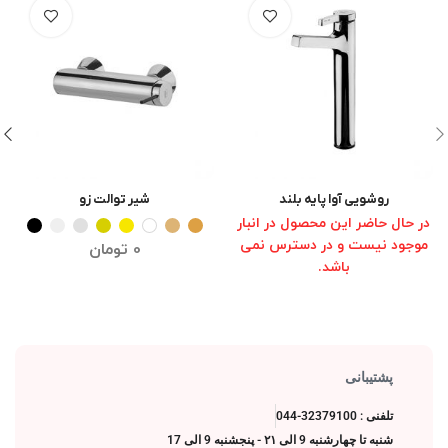
روشویی آوا پایه بلند
شیر توالت زو
انتخاب گزینه ها
انتخاب گزینه ها
در حال حاضر این محصول در انبار
موجود نیست و در دسترس نمی
0
تومان
باشد.
پشتیبانی
تلفنی : 32379100-044
شنبه تا چهارشنبه 9 الی ۲۱ - پنجشنبه 9 الی 17