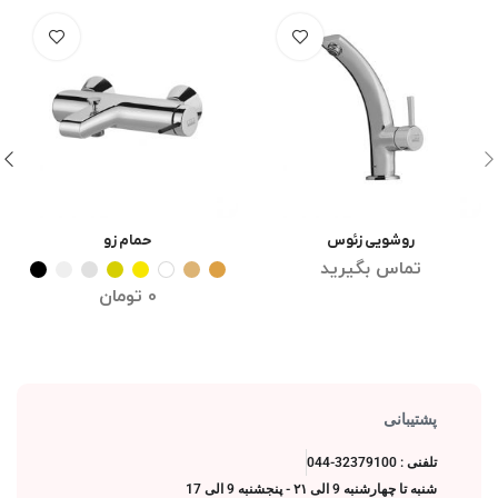
روشویی زئوس
حمام زو
اطلاعات بیشتر
انتخاب گزینه ها
تماس بگیرید
0
تومان
پشتیبانی
تلفنی : 32379100-044
شنبه تا چهارشنبه 9 الی ۲۱ - پنجشنبه 9 الی 17