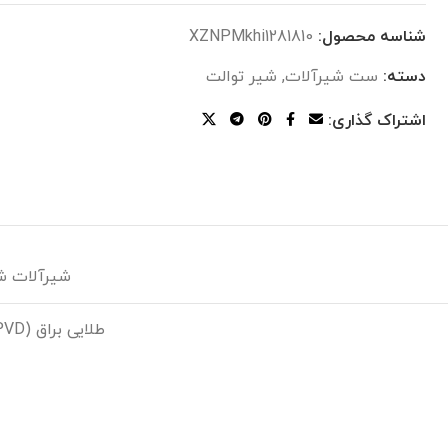
شناسه محصول:
XZNPMkhi1281810
دسته:
ست شیرآلات
,
شیر توالت
اشتراک گذاری:
شیرآلات شودر (r
طلایی براق (PVD), کروم, مشکی