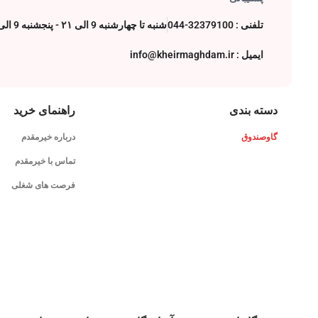
تلفنی : 32379100-044
شنبه تا چهارشنبه 9 الی ۲۱ - پنجشنبه 9 الی 17
ایمیل : info@kheirmaghdam.ir
دسته بندی
راهنمای خرید
گاوصندوق
درباره خیرمقدم
تماس با خیرمقدم
فرصت های شغلی
فروشگاه اینترنتی، خرید آسان گاوصندوق های روز دنیا