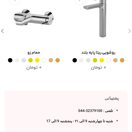
روشویی ریتا پایه بلند
حمام زو
انتخاب گزینه ها
انتخاب گزینه ها
0
تومان
0
تومان
پشتیبانی
تلفنی : 32379100-044
شنبه تا چهارشنبه 9 الی ۲۱ - پنجشنبه 9 الی 17