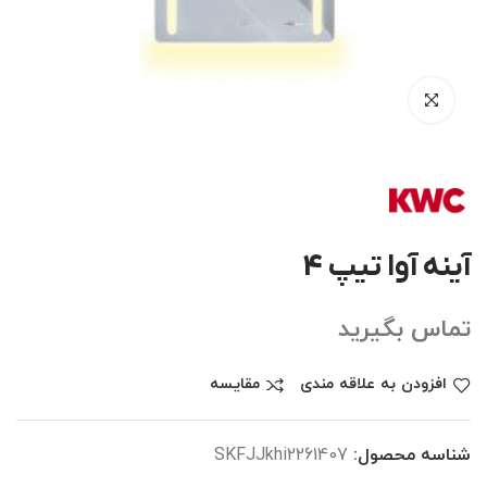
آینه آوا تیپ 4
تماس بگیرید
افزودن به علاقه مندی
مقایسه
شناسه محصول:
SKFJJkhi2261407