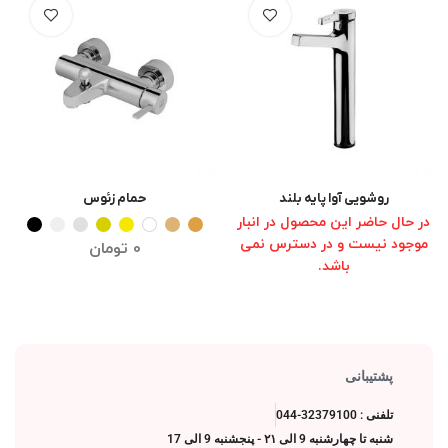
روشویی آوا پایه بلند
حمام زئوس
انتخاب گزینه ها
انتخاب گزینه ها
در حال حاضر این محصول در انبار
موجود نیست و در دسترس نمی
0
تومان
باشد.
پشتیبانی
تلفنی : 32379100-044
شنبه تا چهارشنبه 9 الی ۲۱ - پنجشنبه 9 الی 17