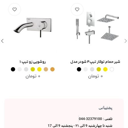
شیر حمام توکار تیپ4 شودر مدل
روشویی زو تیپ 1
انتخاب گزینه ها
انتخاب گزینه ها
رومر پلاس
0
تومان
0
تومان
پشتیبانی
تلفنی : 32379100-044
شنبه تا چهارشنبه 9 الی ۲۱ - پنجشنبه 9 الی 17