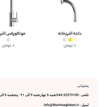
موناکوپلاس آشپز
دانته آشپزخانه
انتخاب گزینه 
انتخاب گزینه ها
0
تومان
0
تومان
پشتیبانی
تلفنی : 32379100-044
شنبه تا چهارشنبه 9 الی ۲۱ - پنجشنبه 9 الی 17
ایمیل : info@kheirmaghdam.ir