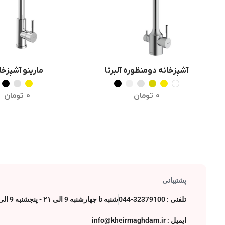
آشپزخانه دومنظوره آلبرتا
مارینو آشپزخا
انتخاب گزینه ها
انتخاب گزینه 
0
تومان
0
تومان
پشتیبانی
تلفنی : 32379100-044
شنبه تا چهارشنبه 9 الی ۲۱ - پنجشنبه 9 الی 17
ایمیل : info@kheirmaghdam.ir