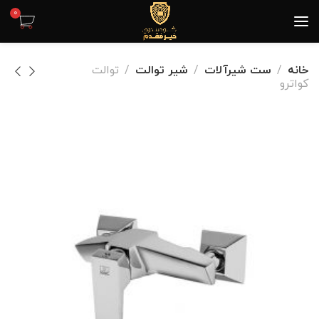
0
خانه
ست شیرآلات
شیر توالت
توالت
کواترو