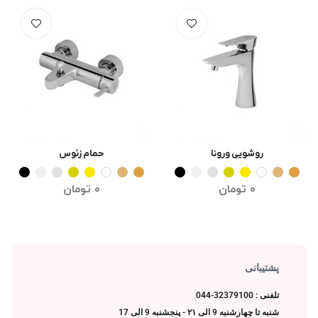
روشویی ورونا
حمام زئوس
انتخاب گزینه ها
انتخاب گزینه ها
0
تومان
0
تومان
پشتیبانی
تلفنی : 32379100-044
شنبه تا چهارشنبه 9 الی ۲۱ - پنجشنبه 9 الی 17