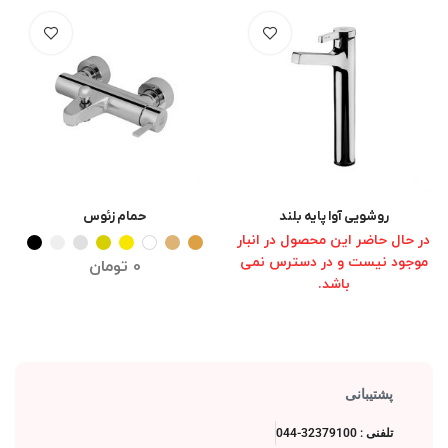
روشویی آوا پایه بلند
حمام زئوس
انتخاب گزینه ها
انتخاب گزینه ها
در حال حاضر این محصول در انبار
موجود نیست و در دسترس نمی
0
تومان
باشد.
پشتیبانی
تلفنی : 32379100-044