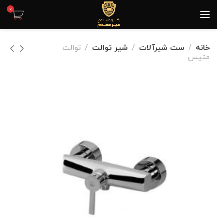
0
خانه
ست شیرآلات
شیر توالت
توالت
متیس