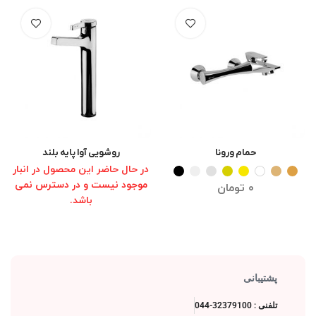
حمام ورونا
روشویی آوا پایه بلند
انتخاب گزینه ها
انتخاب گزینه ها
در حال حاضر این محصول در انبار
موجود نیست و در دسترس نمی
0
تومان
باشد.
پشتیبانی
تلفنی : 32379100-044