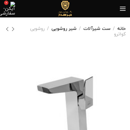
0
خانه
ست شیرآلات
شیر روشویی
روشویی
کواترو