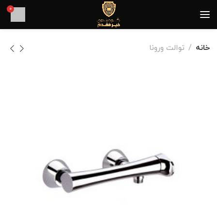
0
خانه
توالت ورونا