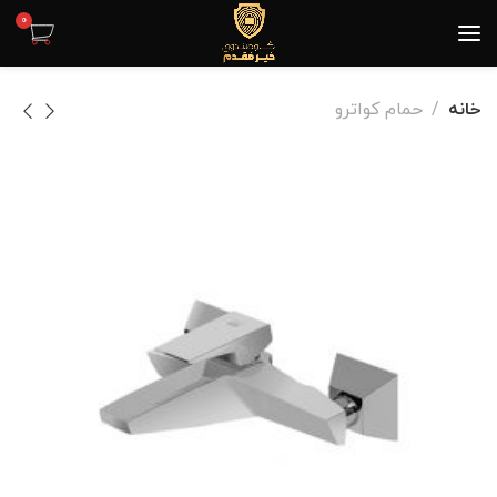
0
خانه
حمام کواترو