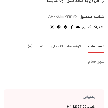
افزودن به علاقه مندی
مقایسه
شناسه محصول:
TAPFKkhi2721336
اشتراک گذاری:
توضیحات
توضیحات تکمیلی
نظرات (0)
شیر حمام
پشتیبانی
تلفنی : 32379100-044